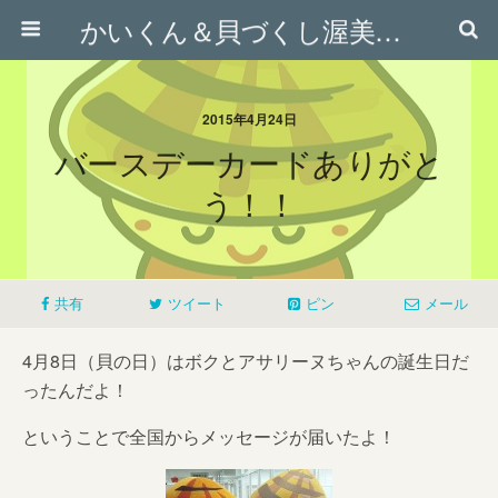
かいくん＆貝づくし渥美応援隊オフィシャルサイト
2015年4月24日
バースデーカードありがと
う！！
共有
ツイート
ピン
メール
4月8日（貝の日）はボクとアサリーヌちゃんの誕生日だ
ったんだよ！
ということで全国からメッセージが届いたよ！